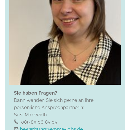
Sie haben Fragen?
Dann wenden Sie sich gerne an Ihre
persönliche Ansprechpartnerin:
Susi Markwirth
089 89 06 85 05
bewerbung@emma-jobs.de