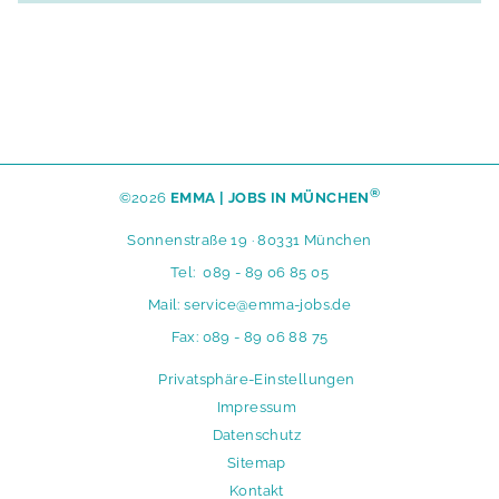
®
©2026
EMMA | JOBS IN MÜNCHEN
Sonnenstraße 19 · 80331 München
Tel:
089 - 89 06 85 05
Mail:
service@emma-jobs.de
Fax: 089 - 89 06 88 75
N
Privatsphäre-Einstellungen
a
Impressum
v
Datenschutz
i
Sitemap
g
Kontakt