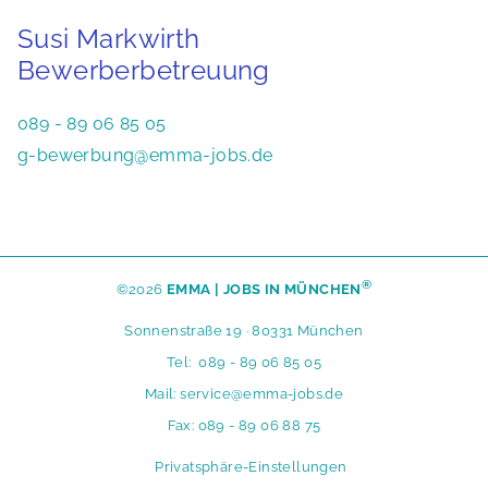
Susi Markwirth
Bewerberbetreuung
089 - 89 06 85 05
g-bewerbung@emma-jobs.de
®
©2026
EMMA | JOBS IN MÜNCHEN
Sonnenstraße 19 · 80331 München
Tel:
089 - 89 06 85 05
Mail:
service@emma-jobs.de
Fax: 089 - 89 06 88 75
N
Privatsphäre-Einstellungen