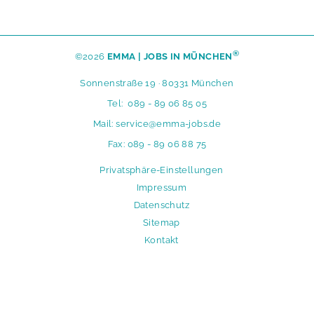
®
©2026
EMMA | JOBS IN MÜNCHEN
Sonnenstraße 19 · 80331 München
Tel:
089 - 89 06 85 05
Mail:
service@emma-jobs.de
Fax: 089 - 89 06 88 75
N
Privatsphäre-Einstellungen
a
Impressum
v
Datenschutz
i
Sitemap
g
Kontakt
a
t
i
o