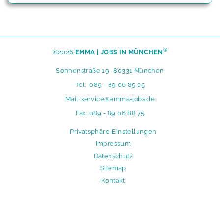
®
©2026
EMMA | JOBS IN MÜNCHEN
Sonnenstraße 19 · 80331 München
Tel:
089 - 89 06 85 05
Mail:
service@emma-jobs.de
Fax: 089 - 89 06 88 75
N
Privatsphäre-Einstellungen
a
Impressum
v
Datenschutz
i
Sitemap
g
Kontakt
a
t
i