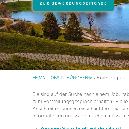
ZUR BEWERBUNGSEINGABE
r
i
n
g
e
n
EMMA | JOBS IN MÜNCHEN®
Expertentipps
Sie sind auf der Suche nach einem Job, ha
zum Vorstellungsgespräch erhalten? Viellei
Anschreiben können einschüchternd wirken
Informationen und Zahlen stehen müssen. B
Kommen Sie schnell auf den Punkt