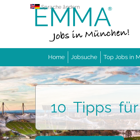
Sprache ändern
N
a
Home
Jobsuche
Top Jobs in
v
i
g
a
t
i
o
10 Tipps fü
n
ü
b
e
r
s
p