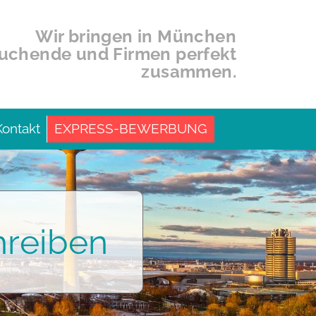
Wir bringen in München
uchende und Firmen perfekt
zusammen.
Jobs anzeigen
Kontakt
EXPRESS-BEWERBUNG
hreiben