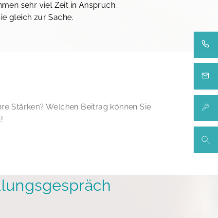
men sehr viel Zeit in Anspruch.
e gleich zur Sache.
0
s
 Ihre Stärken? Welchen Beitrag können Sie
K
!
ellungsgespräch