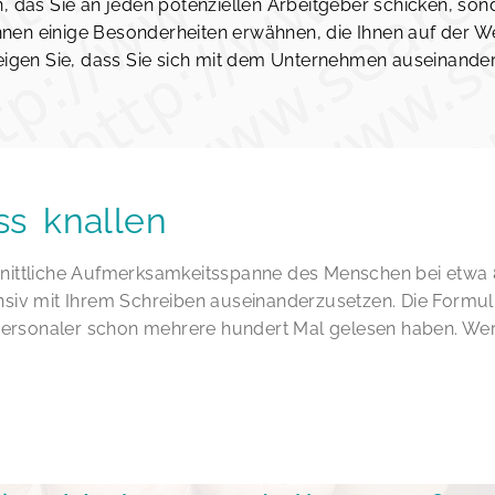
, das Sie an jeden potenziellen Arbeitgeber schicken, son
können einige Besonderheiten erwähnen, die Ihnen auf der
zeigen Sie, dass Sie sich mit dem Unternehmen auseinande
ss knallen
nittliche Aufmerksamkeitsspanne des Menschen bei etwa 8
nsiv mit Ihrem Schreiben auseinanderzusetzen. Die Formul
Personaler schon mehrere hundert Mal gelesen haben. Wer hie