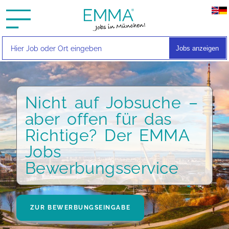
Jobs anzeigen
Nicht auf Jobsuche –
aber offen für das
Richtige? Der EMMA
Jobs
Bewerbungsservice
ZUR BEWERBUNGSEINGABE