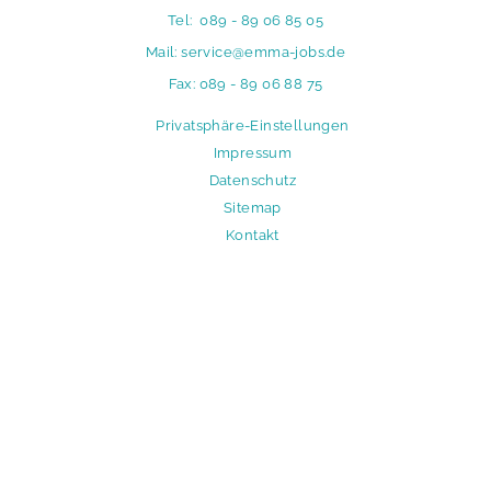
Tel:
089 - 89 06 85 05
Mail:
service@emma-jobs.de
Fax: 089 - 89 06 88 75
N
Privatsphäre-Einstellungen
a
Impressum
v
Datenschutz
i
Sitemap
g
Kontakt
a
t
i
o
n
ü
b
e
r