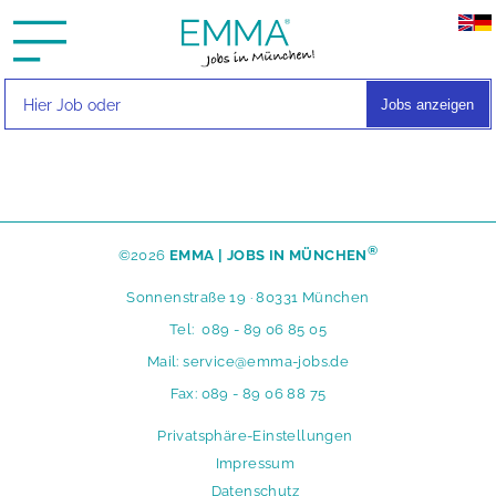
Jobs anzeigen
®
©2026
EMMA | JOBS IN MÜNCHEN
Sonnenstraße 19 · 80331 München
Tel:
089 - 89 06 85 05
Mail:
service@emma-jobs.de
Fax: 089 - 89 06 88 75
N
Privatsphäre-Einstellungen
a
Impressum
v
Datenschutz